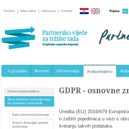
Početna
|
Mapa weba
|
Impressum
|
Kontakti
Prijava
O projektu
Novosti
Obrazovanje
Natje
Poduzetništvo
GDPR - osnovne z
Osnove poduzetništva
Što je potrebno znati prije nego
što postanem poduzetnik
Uredba (EU) 2016/679 Europskog 
Kako pokrenuti poslovanje
o zaštiti pojedinaca u vezi s o
Pravni i financijski aspekti
kretanju takvih podataka.
poslovanja