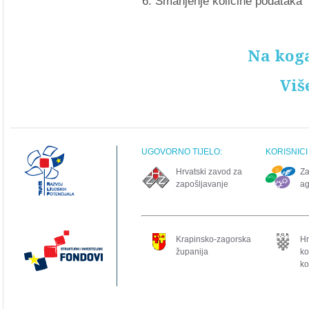
Smanjenje količine podataka
Na kog
Viš
UGOVORNO TIJELO:
KORISNICI
Hrvatski zavod za
Za
zapošljavanje
ag
Krapinsko-zagorska
Hr
županija
ko
ko