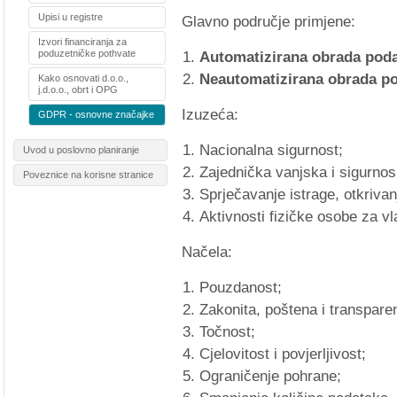
Upisi u registre
Glavno područje primjene:
Izvori financiranja za
poduzetničke pothvate
Automatizirana obrada pod
Neautomatizirana obrada p
Kako osnovati d.o.o.,
j.d.o.o., obrt i OPG
Izuzeća:
GDPR - osnovne značajke
Nacionalna sigurnost;
Uvod u poslovno planiranje
Zajednička vanjska i sigurnosn
Poveznice na korisne stranice
Sprječavanje istrage, otkrivan
Aktivnosti fizičke osobe za vl
Načela:
Pouzdanost;
Zakonita, poštena i transpare
Točnost;
Cjelovitost i povjerljivost;
Ograničenje pohrane;