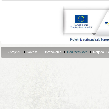
O projektu
Novosti
Obrazovanje
Poduzetništvo
Natječaji i 